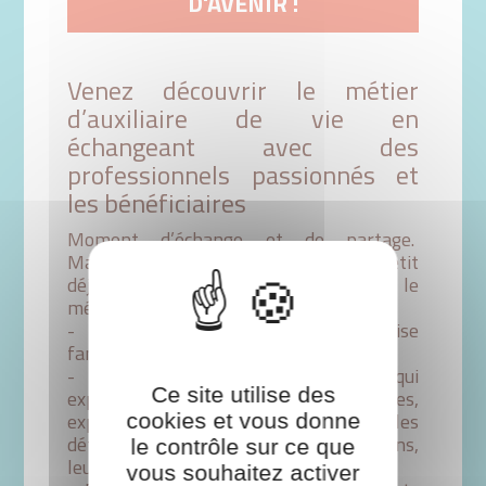
D'AVENIR !
Venez découvrir le métier
d’auxiliaire de vie en
échangeant avec des
professionnels passionnés et
les bénéficiaires
Moment d’échange et de partage.
Matinée conviviale autour d’un petit
déjeuner afin de pouvoir échanger sur le
métier d’auxiliaire de vie.
- Présentation de notre entreprise
familiale
- Présence d’auxiliaires de vie qui
Ce site utilise des
expliqueront leurs parcours, diplômes,
expérience. Mais également elles
cookies et vous donne
détailleront leurs missions, fonctions,
le contrôle sur ce que
leurs ressentis.
vous souhaitez activer