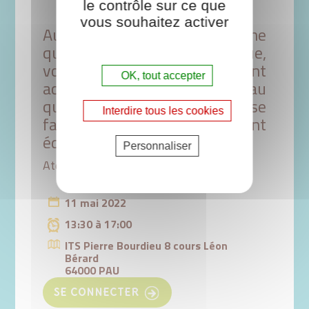
le contrôle sur ce que
vous souhaitez activer
Au travers de cet atelier cuisine
qui alliera théorie et pratique,
vous allez découvrir comment
OK, tout accepter
accompagner les publics au
quotidien pour se nourrir, se
Interdire tous les cookies
faire plaisir, tout en mangeant
équilibré.
Personnaliser
Atelier cuisine
11 mai 2022
13:30 à 17:00
ITS Pierre Bourdieu 8 cours Léon
Bérard
64000 PAU
SE CONNECTER