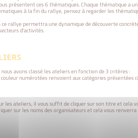
ous présentent ces 6 thématiques. Chaque thématique a un 
matiques à la fin du rallye, pensez à regarder les thématiqu
 ce rallye permettra une dynamique de découverte concrète,
ecteurs d'activités.
LIERS
nous avons classé les ateliers en fonction de 3 critères :
de couleur numérotées renvoient aux catégories présentées c
 les ateliers, il vous suffit de cliquer sur son titre et cela v
cliquer sur les noms des organisateurs et cela vous renverra s