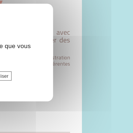
utour d’un atelier avec
er héros et assurer des
ce que vous
 chambre témoin : démonstration
et présentation des différentes
iser