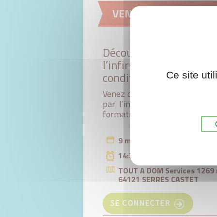
VENEZ DÉCOUVRIR L’
Découvrez tout l’équip
l’infirmière de l’Agen
conditions de travail o
Ce site ut
Venez découvrir l’équipement d
par l’infirmière de l’Agence d
formations proposées dans not
O
9 mai 2022
14:30 à 16:30
TOUT A DOM Services 1269 r
64121 SERRES CASTET
SE CONNECTER