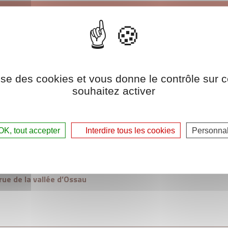
ÉQUIPEMENT DU SUPER HÉROS À DOMICILE !
ement de l’auxiliaire de vie à domicile a
ce. Notre priorité : prendre soin de nos sup
ptimales.
ilise des cookies et vous donne le contrôle sur 
souhaitez activer
e nos super héros lors d’un atelier interactif dans notre
es aides techniques à disposition des auxiliaires de vie 
re Agence.
K, tout accepter
Interdire tous les cookies
Personnal
ue de la vallée d’Ossau